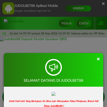
×
JUDOLBET88 Aplikasi Mobile
UNDUH
Jangan tampilkan lagi hari ini
Masuk
Daftar
0-Jun-2026 dari 14.59.59 sampai 30-Sep-2026 14.59.59. Selama waktu ini, PP Virtua
×
SELAMAT DATANG DI JUDOLBET88
JACKPOT
PLAY
IDR
12,690,870,052
(Hati-Hati Link Yang Bertujuan Ke Situs Lain Merupakan Palsu/Penipuan, Brand Asli
Tetap JudolBet88 )