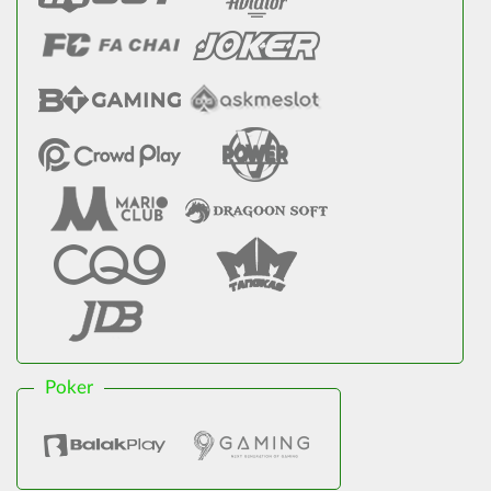
Poker