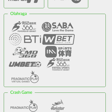
Olahraga
Crash Game