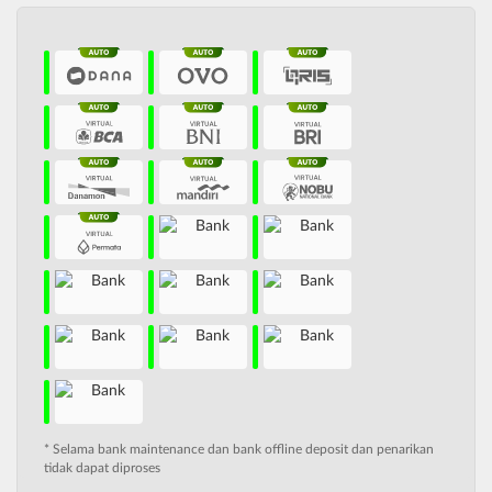
* Selama bank maintenance dan bank offline deposit dan penarikan
tidak dapat diproses