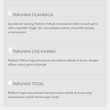
TARUHAN OLAHRAGA
Sportsbook Gaming Platform Terbaik menawarkan lebih banyak game,
odds yang lebih tinggi, dan menyediakan pilihan yang lebih banyak
untuk pemain.
TARUHAN LIVE KASINO
Platform Pilihan bagi perusahaan-perusahaan terbaik di dunia, dengan
pilihan variasi game terbanyak
TARUHAN TOGEL
Platform togel yang menarik dari perusahan terbaik di dunia yang
menawarkan hadiah kemenangan besar