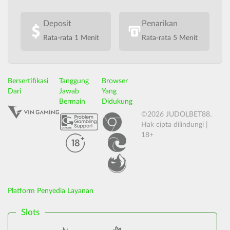
Deposit
Penarikan
Rata-rata 1 Menit
Rata-rata 5 Menit
Bersertifikasi
Tanggung
Browser
Dari
Jawab
Yang
Bermain
Didukung
©2026 JUDOLBET88.
Hak cipta dilindungi |
18+
Platform Penyedia Layanan
Slots