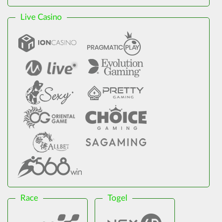
Live Casino
Race
Togel