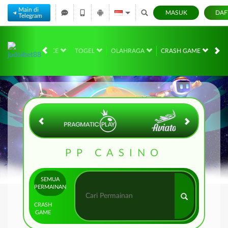
Main di
MASUK
DAF
Telegram
VE CASINO
RACE
TOGEL
OLAHRAGA
CRASH GAME
AR
PP CASINO
SEMUA
PERMAINAN
CRASH
GAME