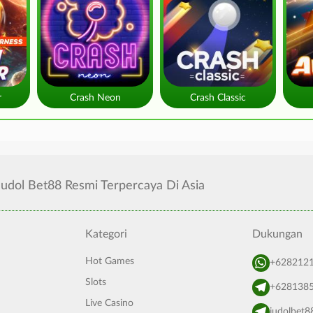
r
Crash Neon
Crash Classic
Judol Bet88 Resmi Terpercaya Di Asia
Kategori
Dukungan
Hot Games
+628212
Slots
+628138
Live Casino
judolbet8