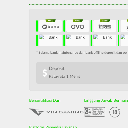
* Selama bank maintenance dan bank offline deposit dan pen
Deposit
Rata-rata 1 Menit
Bersertifikasi Dari
Tanggung Jawab Bermain
Platform Penyedia Layanan