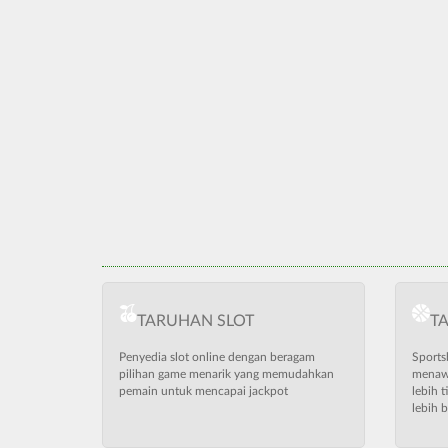
TARUHAN SLOT
T
Penyedia slot online dengan beragam
Sports
pilihan game menarik yang memudahkan
menawa
pemain untuk mencapai jackpot
lebih 
lebih 