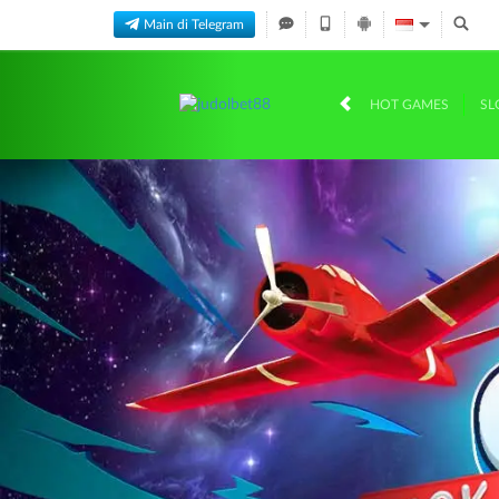
Main di Telegram
HOT GAMES
SL