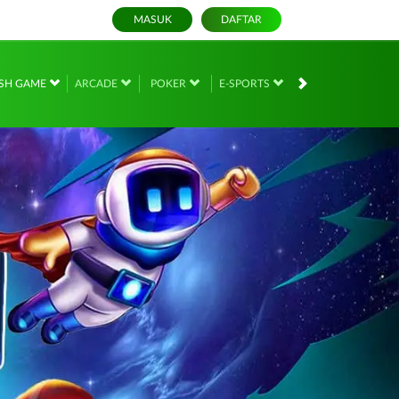
MASUK
DAFTAR
SH GAME
ARCADE
POKER
E-SPORTS
SABUNG AYAM