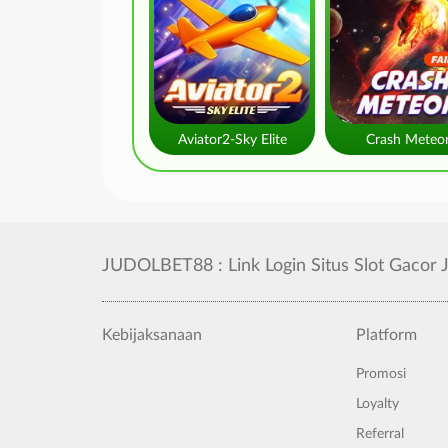
Aviator2-Sky Elite
Crash Meteo
JUDOLBET88 : Link Login Situs Slot Gacor 
Kebijaksanaan
Platform
Promosi
Loyalty
Referral