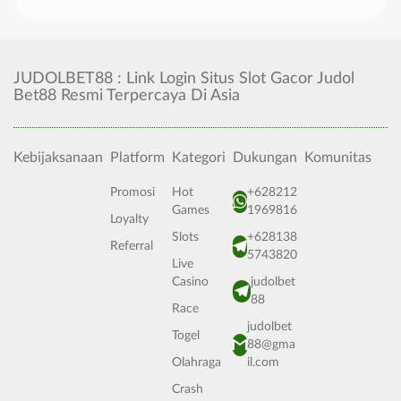
JUDOLBET88 : Link Login Situs Slot Gacor Judol
Bet88 Resmi Terpercaya Di Asia
Kebijaksanaan
Platform
Kategori
Dukungan
Komunitas
Promosi
Hot
+628212
Games
1969816
Loyalty
Slots
+628138
Referral
5743820
Live
Casino
judolbet
88
Race
judolbet
Togel
88@gma
Olahraga
il.com
Crash