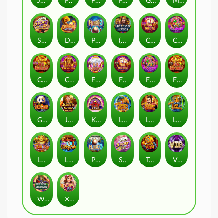
JiXiangRuYi(H5)
F-88Treasures(H5)
PINE OF PLINKO 2
FA DA CAI(H5)
G-BloomingRiches
MANEKI NEKO(H5)
Super Ace2+
Dragon Arena
Plinko2
(H5)Outlawed Heroes
C-88Drum(H5)
C-88Flower(H5)
C-88Riches(H5)
C-88Treasures(H5)
F-88Diamond(H5)
F-88Drum(H5)
F-88Flower(H5)
F-88Riches(H5)
Gold Panda(H5)
JourneyToTheWest
King-777
L-DragonRiches
L-EmperorTreasure
L-EyesOfFortune
L-GoldenToad
LuckyFish
Plinko3
Super Ace+
Triple Fish(H5)
VIP Club
Water Margin(H5)
XiBoBA