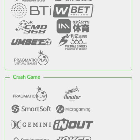
Crash Game