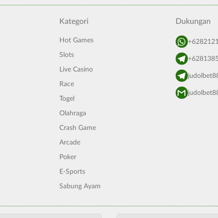
Kategori
Dukungan
Hot Games
+628212
Slots
+628138
Live Casino
judolbet8
Race
judolbet
Togel
Olahraga
Crash Game
Arcade
Poker
E-Sports
Sabung Ayam