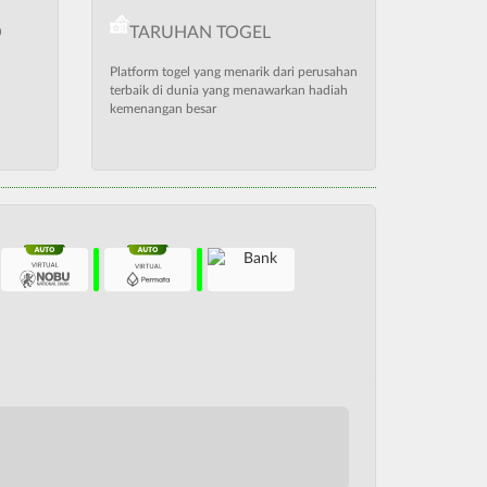
O
TARUHAN TOGEL
Platform togel yang menarik dari perusahan
terbaik di dunia yang menawarkan hadiah
kemenangan besar