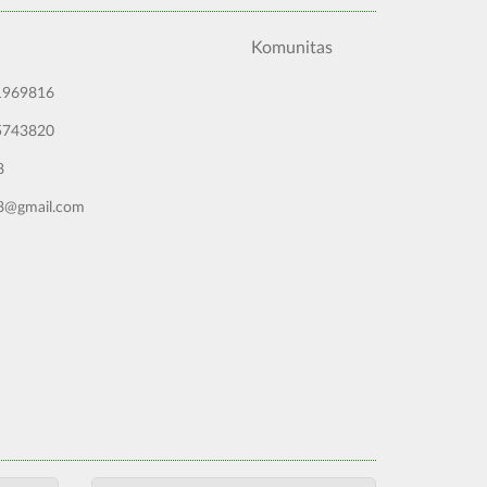
Komunitas
1969816
5743820
8
88@gmail.com