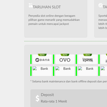
TARUHAN SLOT
T
Penyedia slot online dengan beragam
Sports
pilihan game menarik yang memudahkan
menawa
pemain untuk mencapai jackpot
lebih 
lebih 
* Selama bank maintenance dan bank offline deposit dan pen
Deposit
Rata-rata 1 Menit