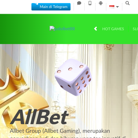
Main di Telegram
HOT GAMES
SL
AllBet
Allbet Group (Allbet Gaming), merupakan