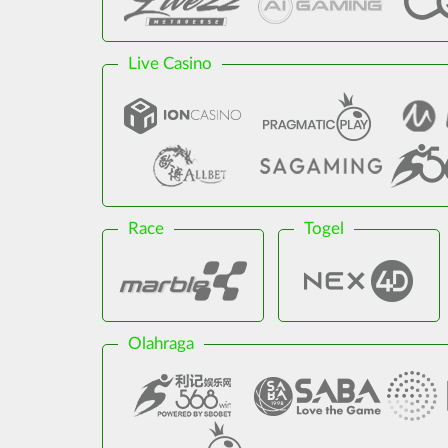
Live Casino
Race
Togel
Olahraga