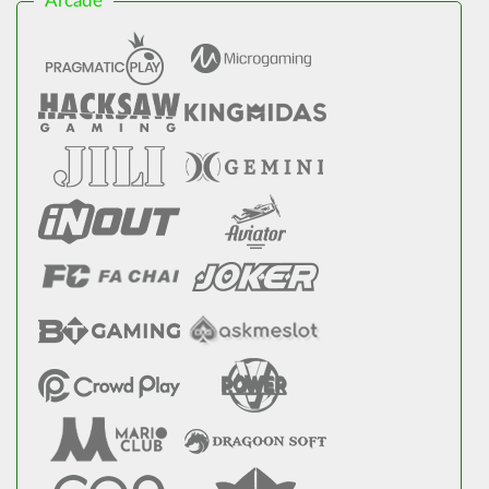
Arcade