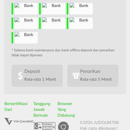
* Selama bank maintenance dan bank offline deposit dan penarikan
tidak dapat diproses
Deposit
Penarikan
Rata-rata 1 Menit
Rata-rata 5 Menit
Bersertifikasi
Tanggung
Browser
Dari
Jawab
Yang
Bermain
Didukung
©2026 JUDOLBET88.
Hak cipta dilindungi |