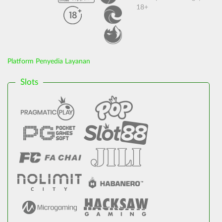
18+
Platform Penyedia Layanan
Slots