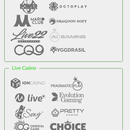
Live Casino