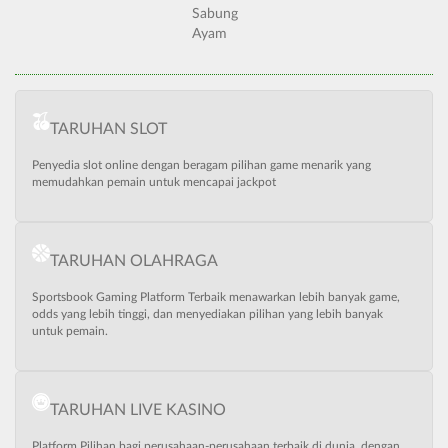
Sabung
Ayam
TARUHAN SLOT
Penyedia slot online dengan beragam pilihan game menarik yang
memudahkan pemain untuk mencapai jackpot
TARUHAN OLAHRAGA
Sportsbook Gaming Platform Terbaik menawarkan lebih banyak game,
odds yang lebih tinggi, dan menyediakan pilihan yang lebih banyak
untuk pemain.
TARUHAN LIVE KASINO
Platform Pilihan bagi perusahaan-perusahaan terbaik di dunia, dengan