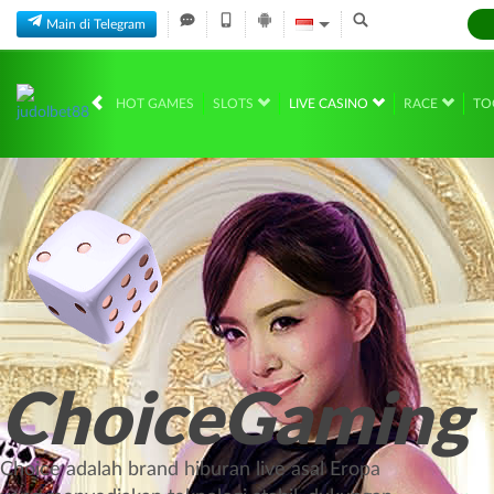
Main di Telegram
HOT GAMES
SLOTS
LIVE CASINO
RACE
TO
ChoiceGaming
Choice adalah brand hiburan live asal Eropa