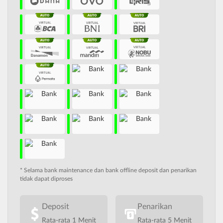
* Selama bank maintenance dan bank offline deposit dan penarikan
tidak dapat diproses
Deposit
Penarikan
Rata-rata 1 Menit
Rata-rata 5 Menit