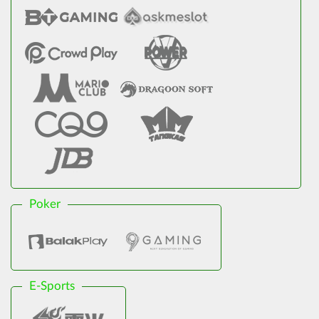
Poker
E-Sports