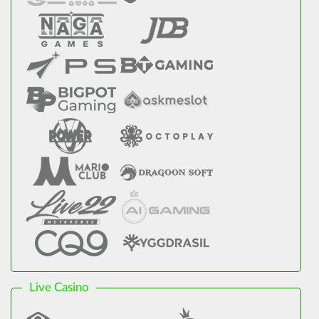
Live Casino