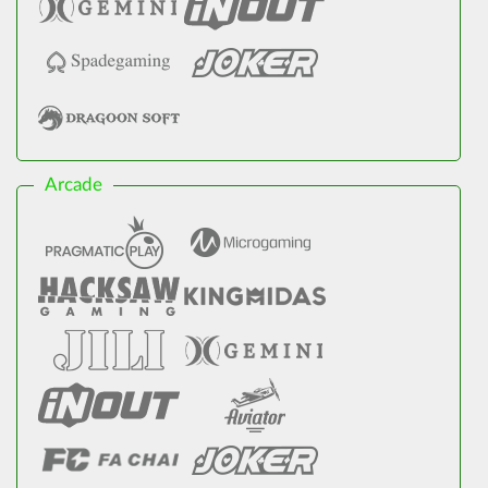
Arcade