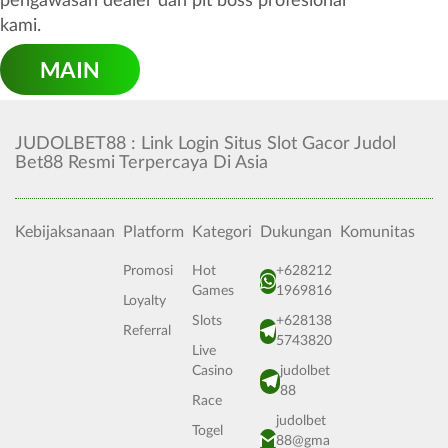
pengawasan dealer dan pit boss profesional
kami.
MAIN
JUDOLBET88 : Link Login Situs Slot Gacor Judol
Bet88 Resmi Terpercaya Di Asia
Kebijaksanaan
Platform
Kategori
Dukungan
Komunitas
Promosi
Hot
+628212
Games
1969816
Loyalty
Slots
+628138
Referral
5743820
Live
Casino
judolbet
88
Race
judolbet
Togel
88@gma