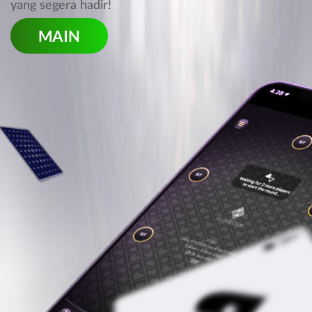
yang segera hadir!
MAIN