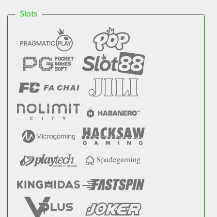
Slots