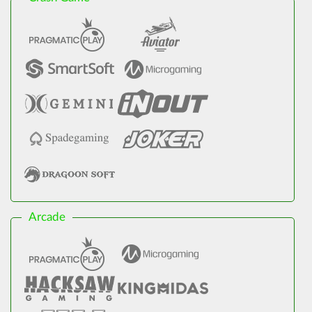
Arcade