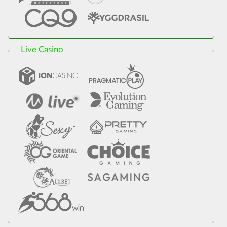
Live Casino