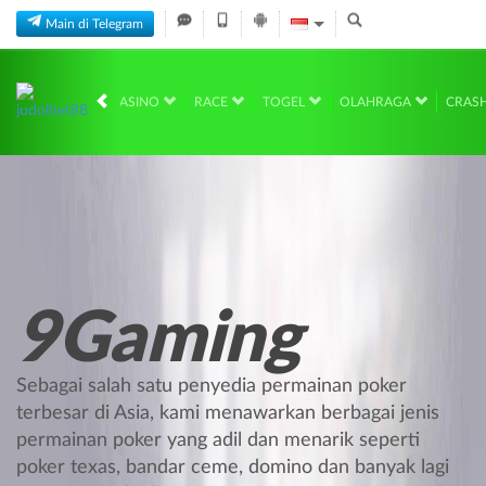
Main di Telegram
SLOTS
LIVE CASINO
RACE
TOGEL
OLAHRAGA
CRAS
9Gaming
Sebagai salah satu penyedia permainan poker
terbesar di Asia, kami menawarkan berbagai jenis
permainan poker yang adil dan menarik seperti
poker texas, bandar ceme, domino dan banyak lagi