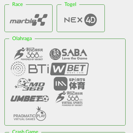
Race
Togel
Olahraga
Crash Game