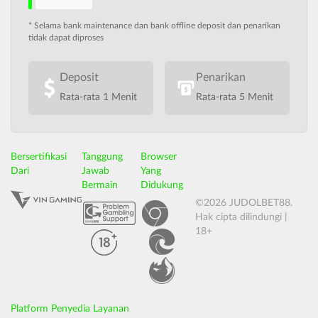
* Selama bank maintenance dan bank offline deposit dan penarikan
tidak dapat diproses
Deposit
Penarikan
Rata-rata 1 Menit
Rata-rata 5 Menit
Bersertifikasi
Tanggung
Browser
Dari
Jawab
Yang
Bermain
Didukung
©2026 JUDOLBET88.
Hak cipta dilindungi |
18+
Platform Penyedia Layanan