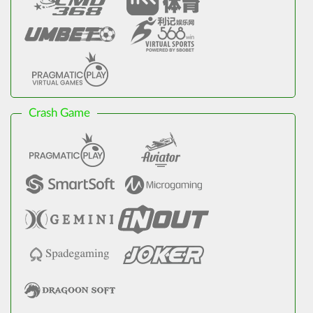
Crash Game