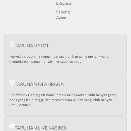
E-Sports
Sabung
Ayam
TARUHAN SLOT
Penyedia slot online dengan beragam pilihan game menarik yang
memudahkan pemain untuk mencapai jackpot
TARUHAN OLAHRAGA
Sportsbook Gaming Platform Terbaik menawarkan lebih banyak game,
odds yang lebih tinggi, dan menyediakan pilihan yang lebih banyak
untuk pemain.
TARUHAN LIVE KASINO