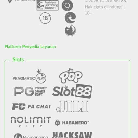
©2026 JUDOLBET88.
Hak cipta dilindungi |
18+
Platform Penyedia Layanan
Slots