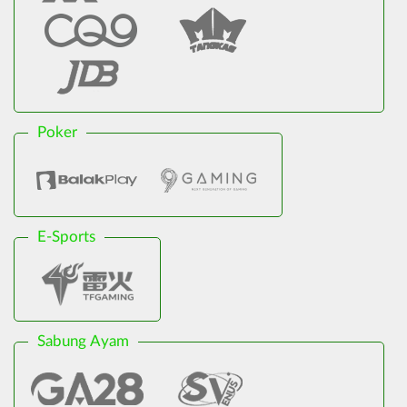
Poker
E-Sports
Sabung Ayam