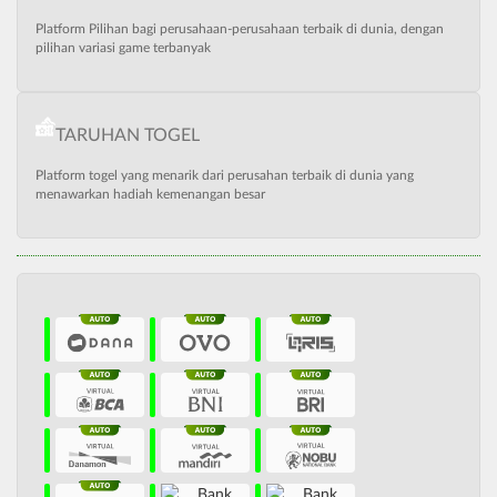
Platform Pilihan bagi perusahaan-perusahaan terbaik di dunia, dengan
pilihan variasi game terbanyak
TARUHAN TOGEL
Platform togel yang menarik dari perusahan terbaik di dunia yang
menawarkan hadiah kemenangan besar