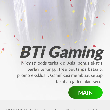
BTi Gaming
Nikmati odds terbaik di Asia, bonus ekstra
parlay tertinggi, free bet tanpa batas &
promo eksklusif. Gamifikasi membuat setiap
taruhan jadi makin seru!
MAIN