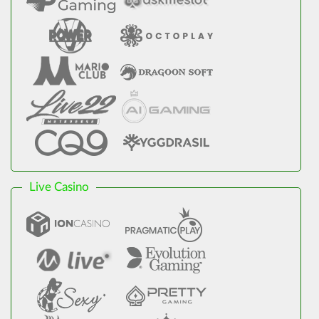
Live Casino