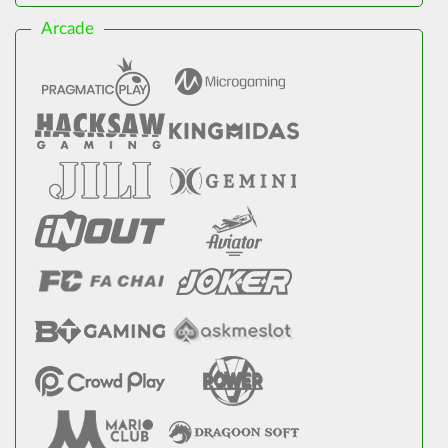
Arcade